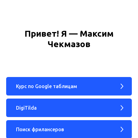
Привет! Я — Максим
Чекмазов
Курс по Google таблицам
DigiTilda
Поиск фрилансеров